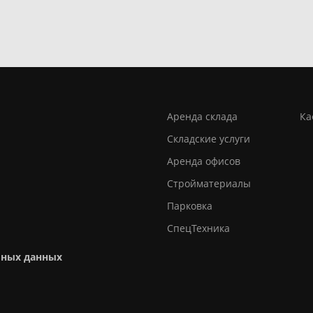
Аренда склада
Ка
Складские услуги
Аренда офисов
Стройматериалы
Парковка
СпецТехника
ьных данных